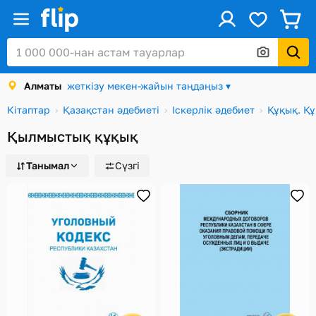
ус
Кіру / Тіркеу
Алматы
жеткізу мекен-жайын таңдаңыз ▾
Каталог
Кітаптар
Қазақстан әдебиеті
Іскерлік әдебиет
Құқық. Қ
Жеңілдіктер мен акциялар
Қылмыстық құқық
Сыйлық карталары
Танымал
Сүзгі
Тапсырыстар
Сәлемдемелер
Алматы
Себет
Таңдаулы
Қарап шығулар тарихы