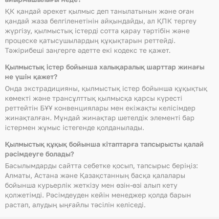
ҚК қандай әрекет қылмыс деп танылатынын және оған
қандай жаза белгіленетінін айқындайды, ал ҚПК тергеу
жүргізу, қылмыстық істерді сотта қарау тәртібін және
процеске қатысушылардың құқықтарын реттейді.
Тәжірибеші заңгерге әдетте екі кодекс те қажет.
Қылмыстық істер бойынша халықаралық шарттар жинағы
не үшін қажет?
Онда экстрадицияны, қылмыстық істер бойынша құқықтық
көмекті және трансұлттық қылмысқа қарсы күресті
реттейтін БҰҰ конвенциялары мен екіжақты келісімдер
жинақталған. Мұндай жинақтар шетелдік элементі бар
істермен жұмыс істегенде қолданылады.
Қылмыстық құқық бойынша кітаптарға тапсырысты қалай
рәсімдеуге болады?
Басылымдарды сайтта себетке қосып, тапсырыс беріңіз:
Алматы, Астана және Қазақстанның басқа қалалары
бойынша курьерлік жеткізу мен өзін-өзі алып кету
қолжетімді. Рәсімдеуден кейін менеджер қолда барын
растап, алудың ыңғайлы тәсілін келіседі.