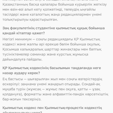
Қазақстанның басқа қалалары бойынша курьерлік жеткізу
мен өзін-өзі алып кету қолжетімді, төлеудің ыңғайлы
тәсілдері және каталогтың жаңа редакциялармен үнемі
толықтырылуы қарастырылған.
Заң факультетінің студентіне қылмыстық құқық бойынша
қандай кітаптар қажет?
Негізгі минимум — соңғы редакциядағы ҚР Қылмыстық
кодексі және жалпы әрі ерекше бөлім бойынша оқулық.
Қосымша халықаралық шарттар жинақтары мен баптық
түсініктемелер семинар және курстық жұмысқа
дайындалуға пайдалы.
ҚР Қылмыстық кодексінің басылымын таңдағанда неге
назар аудару керек?
Ең бастысы — шығарылған жыл мен соңғы өзгерістердің
ескерілуі: заңнама үнемі жаңарып отырады. Сондай-ақ
мұқаба түрін (жұмсақ — жұмыс пен оқуға, қатты — ұзақ
қолдануға), форматты және алфавиттік-пәндік көрсеткіштің
бар-жоғын тексеріңіз.
Қылмыстық кодекс пен Қылмыстық-процестік кодекстің
айырмашылығы неде?