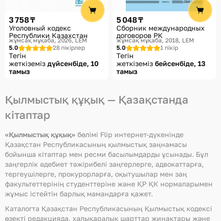
Көмек
3 758 ₸
5 048 ₸
Жеткізу әдістері
Уголовный кодекс
Сборник международных
Республики Казахстан
договоров РК
жұмсақ мұқаба, 2026
LEM
жұмсақ мұқаба, 2018
LEM
Төлем әдістері
5.0
28 пікірлер
5.0
1 пікір
Тегін
Тегін
жеткіземіз
дүйсенбіде, 10
жеткіземіз
бейсенбіде, 13
тамыз
тамыз
Қылмыстық құқық — Қазақстанда
кітаптар
«Қылмыстық құқық»
бөлімі Flip интернет-дүкенінде
Қазақстан Республикасының қылмыстық заңнамасы
бойынша кітаптар мен ресми басылымдарды ұсынады. Бұл
заңгерлік әдебиет тәжірибелі заңгерлерге, адвокаттарға,
тергеушілерге, прокурорларға, оқытушылар мен заң
факультеттерінің студенттеріне және ҚР ҚК нормаларымен
жұмыс істейтін барлық мамандарға қажет.
Каталогта Қазақстан Республикасының Қылмыстық кодексі
өзекті редакцияда, халықаралық шарттар жинақтары және