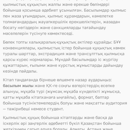
қылмыстық құқықтың жалпы және ерекше бөлімдері
бойынша қосымша әдебиет ұсынылған. Басылымдар қылмыс
пен жаза ұғымдарын, қылмыс құрамдарын, кәмелетке
толмағандардың жауапкершілік ерекшеліктерін, жазадан
босату негіздерін және санкцияларды тағайындау
мәселелерін түсінуге көмектеседі.
Бөлек топты халықаралық-құқықтық актілер құрайды: БҰҰ
конвенциялары, қылмыстық істер бойынша құқықтық көмек
туралы шарттар, экстрадиция және трансұлттық қылмысқа
қарсы күрес нормалары. Мұндай басылымдар іс жүргізу
құжаттарын, ғылыми және курстық жұмыстарды дайындау
кезінде пайдалы.
Кітап таңдағанда бірнеше өлшемге назар аударыңыз:
басылым жылы
және ҚК-ге соңғы өзгерістердің есепке
алынуы, мұқаба түрі (жұмсақ мұқаба күнделікті жұмысқа,
қатты мұқаба кітапханаға ыңғайлы), формат, баптар
бойынша түсініктемелердің болуы және мақсатты аудитория
— тәжірибеші немесе студент.
Қылмыстық құқық бойынша кітаптарды және басқа да
іскерлік әрі заңгерлік әдебиетті бүкіл Қазақстан бойынша
жеткізумен сатып алуға болады. Алматы, Астана және