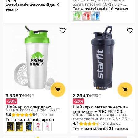
болат, пластик, 7.8×19.5 см
жеткіземіз
жексенбіде, 9
Мастер К
Тегін жеткіземіз
16 тамыз
тамыз
3 638 ₸
2 234 ₸
4 548 ₸
2 793 ₸
-20%
-20%
Шейкер со спиралью
Шейкер с металлическим
600 мл, пластик
PRIMEKRAFT
венчиком «PRO FB-200»
5.0
54 пікірлер
7.5 см, 700 мл, полипропилен,
тот баспайтын болат, 7,5 × 7,5 ×
Тегін жеткіземіз
ертең
21 см
Starfit
4.4
40 пікірлер
Тегін жеткіземіз
21 тамыз