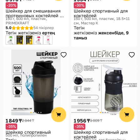
-20%
-30%
Шейкер для смешивания
Шейкер спортивный для
протеиновых коктейлей и
коктейлей
150 г, 600 мл, пластик
150 г, 500 мл, пластик, 18.5×11
гейнеров
PRIMEKRAFT
см
Мастер К
Тегін
5.0
54 пікірлер
Тегін жеткіземіз
ертең
жеткіземіз
жексенбіде, 9
тамыз
1 849 ₸
1 956 ₸
2 844 ₸
3 009 ₸
-35%
-35%
Шейкер спортивный
Шейкер спортивный для
500 мл, полипропилен
коктейлей
Тегін
118 г, 550 мл, тот баспайтын