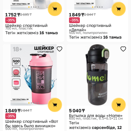
1 752 ₸
1 849 ₸
2 695 ₸
2 844 ₸
-35%
-35%
Шейкер спортивный
Шейкер спортивный
700 мл, пластик
«Делай»
Тегін жеткіземіз
16 тамыз
500 мл, полипропилен
Тегін жеткіземіз
16 тамыз
1 849 ₸
5 040 ₸
2 844 ₸
Бутылка для воды «Home»
-35%
650 мл, пластик, 6.5×6.5×21 см
Шейкер спортивный «Вот
Тегін
бы здесь было винишко»
жеткіземіз
сәрсенбіде, 12
500 мл, полипропилен