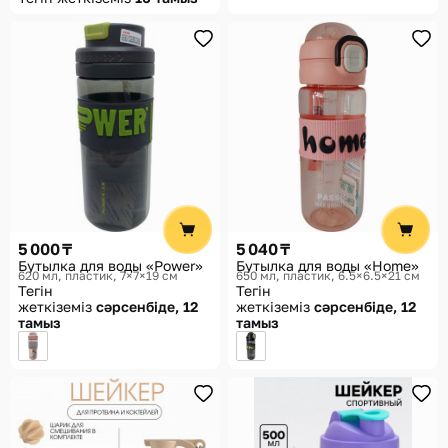
5 000 ₸
5 040 ₸
Бутылка для воды «Power»
Бутылка для воды «Home»
620 мл, пластик, 7×7×19 см
650 мл, пластик, 6.5×6.5×21 см
Тегін
Тегін
жеткіземіз
сәрсенбіде, 12
жеткіземіз
сәрсенбіде, 12
тамыз
тамыз