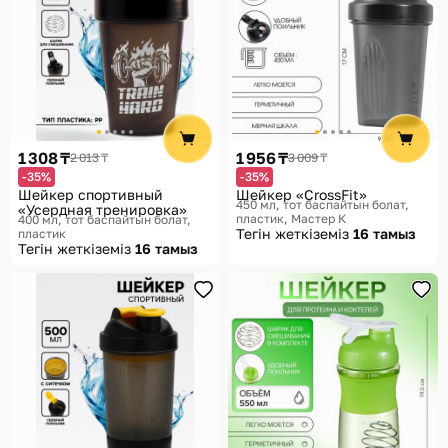
1 308 ₸
1 956 ₸
2 013 ₸
3 009 ₸
-35%
-35%
Шейкер спортивный
Шейкер «CrossFit»
450 мл, тот баспайтын болат,
«Усердная тренировка»
пластик
Мастер К
400 мл, тот баспайтын болат,
Тегін жеткіземіз
16 тамыз
пластик
Тегін жеткіземіз
16 тамыз