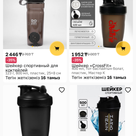
2 446 ₸
1 952 ₸
3 763 ₸
3 003 ₸
-35%
-35%
Шейкер спортивный для
Шейкер «CrossFit»
400 мл, тот баспайтын болат,
коктейлей
пластик
Мастер К
123 г, 800 мл, пластик, 25×8 см
Тегін жеткіземіз
16 тамыз
Тегін жеткіземіз
16 тамыз