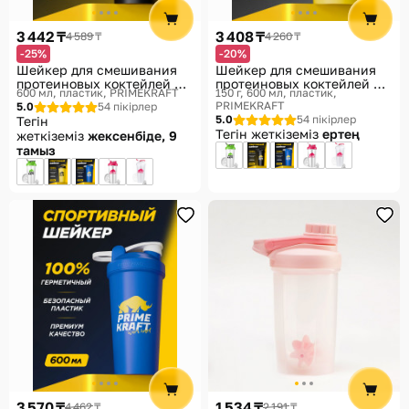
Көмек
3 442 ₸
3 408 ₸
4 589 ₸
4 260 ₸
Жеткізу әдістері
-25%
-20%
Шейкер для смешивания
Шейкер для смешивания
Төлем әдістері
протеиновых коктейлей и
протеиновых коктейлей и
600 мл, пластик
PRIMEKRAFT
150 г, 600 мл, пластик
гейнеров
гейнеров
PRIMEKRAFT
5.0
54 пікірлер
5.0
54 пікірлер
Тегін
Тегін жеткіземіз
ертең
жеткіземіз
жексенбіде, 9
тамыз
3 570 ₸
1 534 ₸
4 462 ₸
2 191 ₸