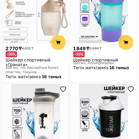
2 770 ₸
1 849 ₸
4 261 ₸
2 844 ₸
-35%
-35%
Шейкер спортивный
Шейкер спортивный
500 мл, полипропилен
«Граната»
Тегін жеткіземіз
16 тамыз
600 мл, тот баспайтын болат,
пластик, тоқыма
Тегін жеткіземіз
16 тамыз