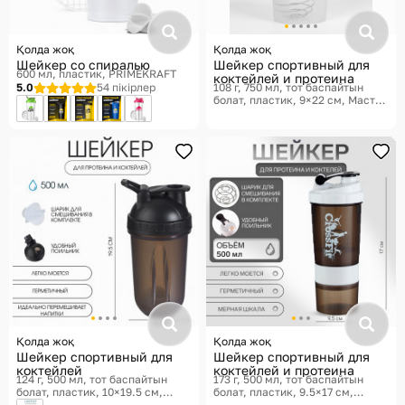
Қолда жоқ
Қолда жоқ
Шейкер со спиралью
Шейкер спортивный для
600 мл, пластик
PRIMEKRAFT
коктейлей и протеина
5.0
54 пікірлер
108 г, 750 мл, тот баспайтын
болат, пластик, 9×22 см
Мастер
К
Қолда жоқ
Қолда жоқ
Шейкер спортивный для
Шейкер спортивный для
коктейлей
коктейлей и протеина
124 г, 500 мл, тот баспайтын
173 г, 500 мл, тот баспайтын
болат, пластик, 10×19.5 см
болат, пластик, 9.5×17 см
Мастер К
Мастер К