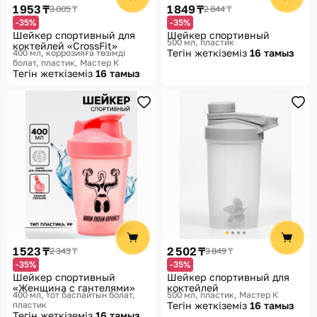
1 953 ₸
1 849 ₸
3 005 ₸
2 844 ₸
-35%
-35%
Шейкер спортивный для
Шейкер спортивный
500 мл, пластик
коктейлей «CrossFit»
Тегін жеткіземіз
16 тамыз
400 мл, коррозияға төзімді
болат, пластик
Мастер К
Тегін жеткіземіз
16 тамыз
1 523 ₸
2 502 ₸
2 343 ₸
3 849 ₸
-35%
-35%
Шейкер спортивный
Шейкер спортивный для
«Женщина с гантелями»
коктейлей
400 мл, тот баспайтын болат,
500 мл, пластик
Мастер К
пластик
Тегін жеткіземіз
16 тамыз
Тегін жеткіземіз
16 тамыз