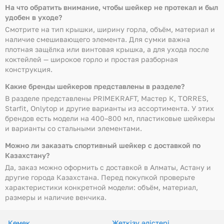
На что обратить внимание, чтобы шейкер не протекал и был
удобен в уходе?
Смотрите на тип крышки, ширину горла, объём, материал и
наличие смешивающего элемента. Для сумки важна
плотная защёлка или винтовая крышка, а для ухода после
коктейлей — широкое горло и простая разборная
конструкция.
Какие бренды шейкеров представлены в разделе?
В разделе представлены PRIMEKRAFT, Мастер К, TORRES,
Starfit, Onlytop и другие варианты из ассортимента. У этих
брендов есть модели на 400–800 мл, пластиковые шейкеры
и варианты со стальными элементами.
Можно ли заказать спортивный шейкер с доставкой по
Казахстану?
Да, заказ можно оформить с доставкой в Алматы, Астану и
другие города Казахстана. Перед покупкой проверьте
характеристики конкретной модели: объём, материал,
размеры и наличие венчика.
Көмек
Жеткізу әдістері