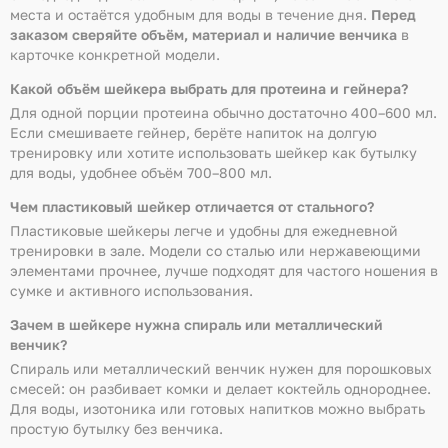
места и остаётся удобным для воды в течение дня.
Перед
заказом сверяйте объём, материал и наличие венчика
в
карточке конкретной модели.
Какой объём шейкера выбрать для протеина и гейнера?
Для одной порции протеина обычно достаточно 400–600 мл.
Если смешиваете гейнер, берёте напиток на долгую
тренировку или хотите использовать шейкер как бутылку
для воды, удобнее объём 700–800 мл.
Чем пластиковый шейкер отличается от стального?
Пластиковые шейкеры легче и удобны для ежедневной
тренировки в зале. Модели со сталью или нержавеющими
элементами прочнее, лучше подходят для частого ношения в
сумке и активного использования.
Зачем в шейкере нужна спираль или металлический
венчик?
Спираль или металлический венчик нужен для порошковых
смесей: он разбивает комки и делает коктейль однороднее.
Для воды, изотоника или готовых напитков можно выбрать
простую бутылку без венчика.