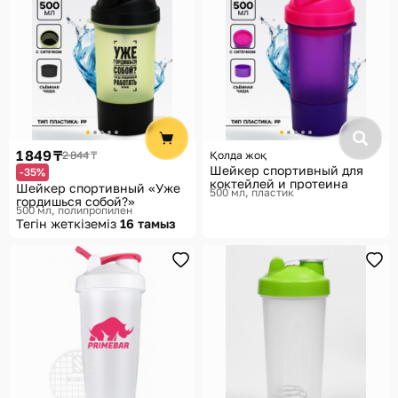
1 849 ₸
2 844 ₸
Қолда жоқ
Шейкер спортивный для
-35%
коктейлей и протеина
Шейкер спортивный «Уже
500 мл, пластик
гордишься собой?»
500 мл, полипропилен
Тегін жеткіземіз
16 тамыз