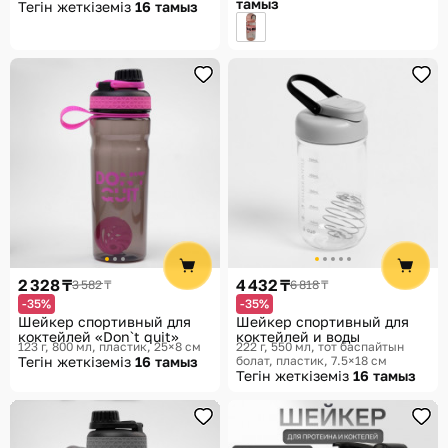
тамыз
Тегін жеткіземіз
16 тамыз
2 328 ₸
4 432 ₸
3 582 ₸
6 818 ₸
-35%
-35%
Шейкер спортивный для
Шейкер спортивный для
коктейлей «Don`t quit»
коктейлей и воды
123 г, 800 мл, пластик, 25×8 см
222 г, 550 мл, тот баспайтын
Тегін жеткіземіз
16 тамыз
болат, пластик, 7.5×18 см
Тегін жеткіземіз
16 тамыз