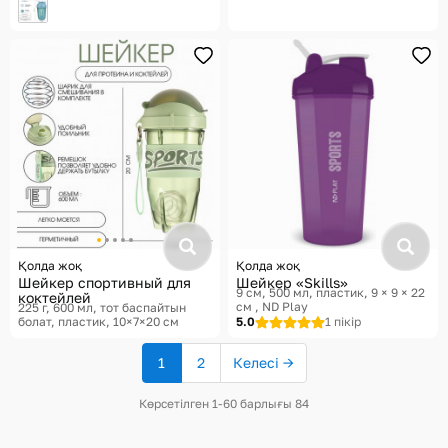
Қолда жоқ
Қолда жоқ
Шейкер спортивный для
Шейкер «Skills»
9 см, 500 мл, пластик, 9 × 9 × 22
коктейлей
см
ND Play
225 г, 600 мл, тот баспайтын
болат, пластик, 10×7×20 см
5.0
1 пікір
1
2
Келесі →
(ағымдағы
бет)
Көрсетілген 1-60 барлығы 84