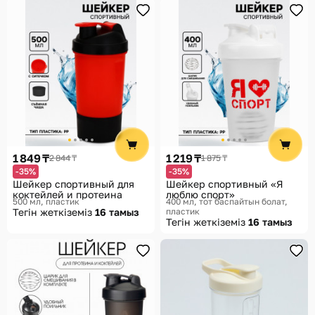
1 849 ₸
1 219 ₸
2 844 ₸
1 875 ₸
-35%
-35%
Шейкер спортивный для
Шейкер спортивный «Я
коктейлей и протеина
люблю спорт»
500 мл, пластик
400 мл, тот баспайтын болат,
Тегін жеткіземіз
16 тамыз
пластик
Тегін жеткіземіз
16 тамыз