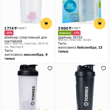
1 774 ₸
3 990 ₸
2 366 ₸
4 788 ₸
-25%
новинка
-17%
Шейкер спортивный для
Шейкер 55722
400 мл, пластик
Solab
коктейлей
Тегін
160 г, 500 мл, пластик, 18.5×11
см
Мастер К
жеткіземіз
бейсенбіде, 13
Тегін
тамыз
жеткіземіз
жексенбіде, 9
тамыз