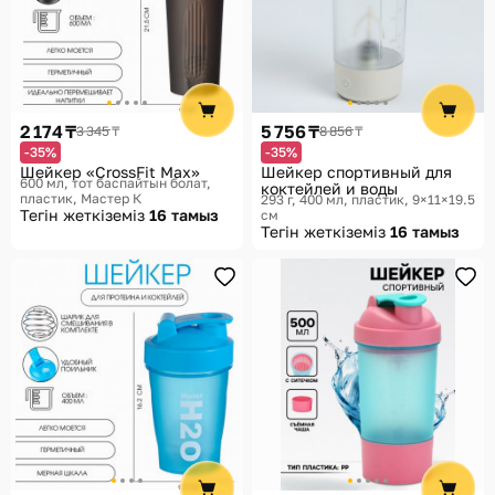
2 174 ₸
5 756 ₸
3 345 ₸
8 856 ₸
-35%
-35%
Шейкер «CrossFit Max»
Шейкер спортивный для
600 мл, тот баспайтын болат,
коктейлей и воды
пластик
Мастер К
293 г, 400 мл, пластик, 9×11×19.5
Тегін жеткіземіз
16 тамыз
см
Тегін жеткіземіз
16 тамыз