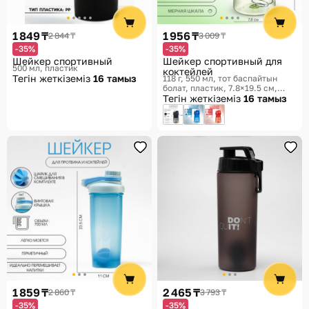
1 849 ₸
1 956 ₸
2 844 ₸
3 009 ₸
-35%
-35%
Шейкер спортивный
Шейкер спортивный для
500 мл, пластик
коктейлей
Тегін жеткіземіз
16 тамыз
118 г, 550 мл, тот баспайтын
болат, пластик, 7.8×19.5 см
Мастер К
Тегін жеткіземіз
16 тамыз
1 859 ₸
2 465 ₸
2 860 ₸
3 793 ₸
-35%
-35%