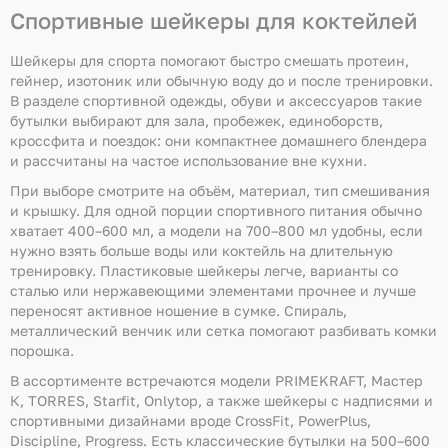
Спортивные шейкеры для коктейлей
Шейкеры для спорта помогают быстро смешать протеин,
гейнер, изотоник или обычную воду до и после тренировки.
В разделе спортивной одежды, обуви и аксессуаров такие
бутылки выбирают для зала, пробежек, единоборств,
кроссфита и поездок: они компактнее домашнего блендера
и рассчитаны на частое использование вне кухни.
При выборе смотрите на объём, материал, тип смешивания
и крышку. Для одной порции спортивного питания обычно
хватает 400–600 мл, а модели на 700–800 мл удобны, если
нужно взять больше воды или коктейль на длительную
тренировку. Пластиковые шейкеры легче, варианты со
сталью или нержавеющими элементами прочнее и лучше
переносят активное ношение в сумке. Спираль,
металлический венчик или сетка помогают разбивать комки
порошка.
В ассортименте встречаются модели PRIMEKRAFT, Мастер
К, TORRES, Starfit, Onlytop, а также шейкеры с надписями и
спортивными дизайнами вроде CrossFit, PowerPlus,
Discipline, Progress. Есть классические бутылки на 500–600