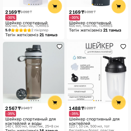
2 169 ₸
2 169 ₸
3 098 ₸
3 098 ₸
-30%
-30%
Шейкер спортивный
Шейкер спортивный
600 мл, пластик
TORRES
600 мл, пластик
TORRES
Тегін жеткіземіз
21 тамыз
5.0
2 пікірлер
Тегін жеткіземіз
21 тамыз
2 567 ₸
1 488 ₸
3 949 ₸
2 289 ₸
-35%
-35%
Шейкер спортивный для
Шейкер спортивный для
коктейлей и воды
коктейлей
140 г, 800 мл, пластик, 25×8 см
123 г, 10 см, 500 мл, тот
Тегін жеткіземіз
16 тамыз
баспайтын болат, пластик,