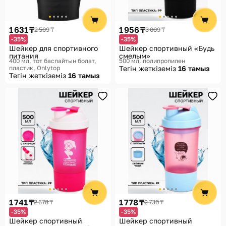
1 631 ₸
1 956 ₸
2 509 ₸
3 009 ₸
-35%
-35%
Шейкер для спортивного
Шейкер спортивный «Будь
питания
смелым»
400 мл, тот баспайтын болат,
500 мл, полипропилен
пластик
Onlytop
Тегін жеткіземіз
16 тамыз
Тегін жеткіземіз
16 тамыз
1 741 ₸
1 778 ₸
2 678 ₸
2 736 ₸
-35%
-35%
Шейкер спортивный
Шейкер спортивный