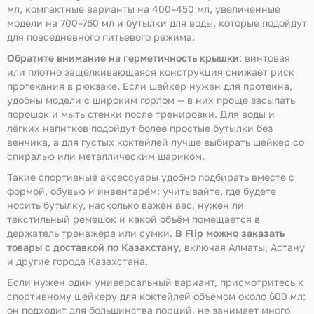
мл, компактные варианты на 400–450 мл, увеличенные
модели на 700–760 мл и бутылки для воды, которые подойдут
для повседневного питьевого режима.
Обратите внимание на герметичность крышки
: винтовая
или плотно защёлкивающаяся конструкция снижает риск
протекания в рюкзаке. Если шейкер нужен для протеина,
удобны модели с широким горлом — в них проще засыпать
порошок и мыть стенки после тренировки. Для воды и
лёгких напитков подойдут более простые бутылки без
венчика, а для густых коктейлей лучше выбирать шейкер со
спиралью или металлическим шариком.
Такие спортивные аксессуары удобно подбирать вместе с
формой, обувью и инвентарём: учитывайте, где будете
носить бутылку, насколько важен вес, нужен ли
текстильный ремешок и какой объём помещается в
держатель тренажёра или сумки.
В Flip можно заказать
товары с доставкой по Казахстану
, включая Алматы, Астану
и другие города Казахстана.
Если нужен один универсальный вариант, присмотритесь к
спортивному шейкеру для коктейлей объёмом около 600 мл:
он подходит для большинства порций, не занимает много