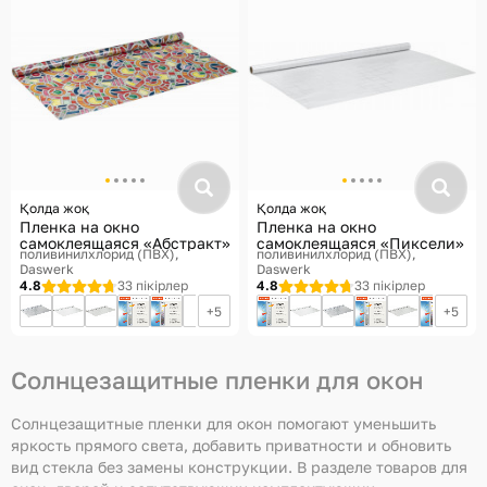
Қолда жоқ
Қолда жоқ
Пленка на окно
Пленка на окно
самоклеящаяся «Абстракт»
самоклеящаяся «Пиксели»
поливинилхлорид (ПВХ)
поливинилхлорид (ПВХ)
Daswerk
Daswerk
4.8
33 пікірлер
4.8
33 пікірлер
5
5
Солнцезащитные пленки для окон
Солнцезащитные пленки для окон помогают уменьшить
яркость прямого света, добавить приватности и обновить
вид стекла без замены конструкции. В разделе товаров для