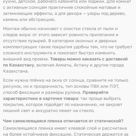
кухни, детской, рабочего кабинета или лоджии. Для комнат
с активным солнцем практичнее спокойные матовые и
затемняющие эффекты, а для декора — узоры под дерево,
камень или абстракцию.
Монтаж обычно начинают с очистки стекла от пыли и
следов жира: от этого зависит ровность прилегания и
отсутствие пузырей. В категории оконных и дверных
комплектующих такие покрытия удобны тем, что не требуют
сложного инструмента и помогают быстро изменить
внешний вид проема.
Товары можно заказать с доставкой
по Казахстану
, включая Алматы, Астану и другие города
Казахстана.
Если нужна плёнка на окна от солнца, сравните не только
рисунок, но и прозрачность, тип основы ПВХ или ПЭТ,
способ фиксации и размеры рулона.
Проверяйте
характеристики в карточке товара
: так проще выбрать
покрытие, которое подойдет по назначению, не закроет
лишний свет и аккуратно ляжет на стекло.
Чем самоклеящаяся пленка отличается от статической?
Самоклеящаяся пленка имеет клеевой слой и рассчитана
на более устойчивую фиксацию. Статическая держится за