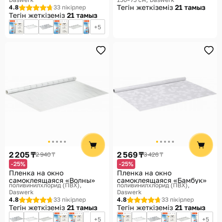
Тегін жеткіземіз
21 тамыз
4.8
33 пікірлер
Тегін жеткіземіз
21 тамыз
5
2 205 ₸
2 569 ₸
2 940 ₸
3 426 ₸
-25%
-25%
Пленка на окно
Пленка на окно
самоклеящаяся «Волны»
самоклеящаяся «Бамбук»
поливинилхлорид (ПВХ)
поливинилхлорид (ПВХ)
Daswerk
Daswerk
4.8
33 пікірлер
4.8
33 пікірлер
Тегін жеткіземіз
21 тамыз
Тегін жеткіземіз
21 тамыз
5
5