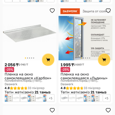
2 056 ₸
1 995 ₸
2 741 ₸
2 660 ₸
-25%
-25%
Пленка на окно
Пленка на окно
самоклеящаяся «Карбон»
самоклеящаяся «Льдины»
поливинилхлорид (ПВХ)
поливинилхлорид (ПВХ)
Daswerk
Daswerk
4.8
33 пікірлер
4.8
33 пікірлер
Тегін жеткіземіз
21 тамыз
Тегін жеткіземіз
21 тамыз
5
5