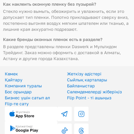
Как наклеить оконную пленку без пузырей?
Стекло нужно вымыть, обезжирить и увлажнить, если это
допускает тип пленки. Полотно прикладывают сверху вниз,
постепенно выгоняя воздух мягким шпателем или тканью, а
лишние края аккуратно подрезают.
Какие бренды оконных пленок есть в разделе?
В разделе представлены пленки Daswerk и Мультидом
Трейдинг. Заказ можно оформить с доставкой в Алматы,
Астану и другие города Казахстана.
Көмек
Жеткізу әдістері
Қайтару
Сыйлық карталары
Компания туралы
Байланыстар
Бос орындар
Сәлемдемелерді жіберіңіз
Бизнес үшін сатып ал
Flip Point - ті ашыңыз
Flip-те сату
Жүктеңіз
App Store
Қолжетімді
Google Play