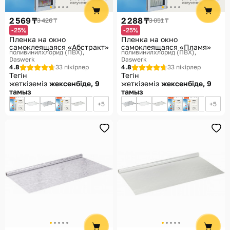
2 569 ₸
2 288 ₸
3 426 ₸
3 051 ₸
-25%
-25%
Пленка на окно
Пленка на окно
самоклеящаяся «Абстракт»
самоклеящаяся «Пламя»
поливинилхлорид (ПВХ)
поливинилхлорид (ПВХ)
Daswerk
Daswerk
4.8
33 пікірлер
4.8
33 пікірлер
Тегін
Тегін
жеткіземіз
жексенбіде, 9
жеткіземіз
жексенбіде, 9
тамыз
тамыз
5
5