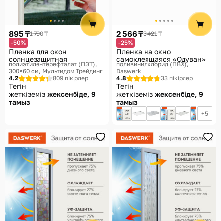
Көмек
Жеткізу әдістері
895 ₸
2 566 ₸
1 790 ₸
3 421 ₸
Төлем әдістері
-50%
-25%
Пленка для окон
Пленка на окно
солнцезащитная
самоклеящаяся «Одуван»
полиэтилентерефталат (ПЭТ),
поливинилхлорид (ПВХ)
300×60 см
Мультидом Трейдинг
Daswerk
4.2
809 пікірлер
4.8
33 пікірлер
Тегін
Тегін
жеткіземіз
жексенбіде, 9
жеткіземіз
жексенбіде, 9
тамыз
тамыз
5