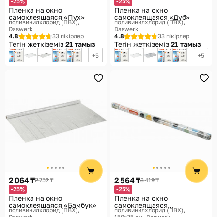
-25%
-25%
Пленка на окно
Пленка на окно
самоклеящаяся «Пух»
самоклеящаяся «Дуб»
поливинилхлорид (ПВХ)
поливинилхлорид (ПВХ)
Daswerk
Daswerk
4.8
33 пікірлер
4.8
33 пікірлер
Тегін жеткіземіз
21 тамыз
Тегін жеткіземіз
21 тамыз
5
5
2 064 ₸
2 564 ₸
2 752 ₸
3 419 ₸
-25%
-25%
Пленка на окно
Пленка на окно
самоклеящаяся «Бамбук»
самоклеящаяся
поливинилхлорид (ПВХ)
поливинилхлорид (ПВХ),
статическая
Daswerk
150×75 см
Daswerk