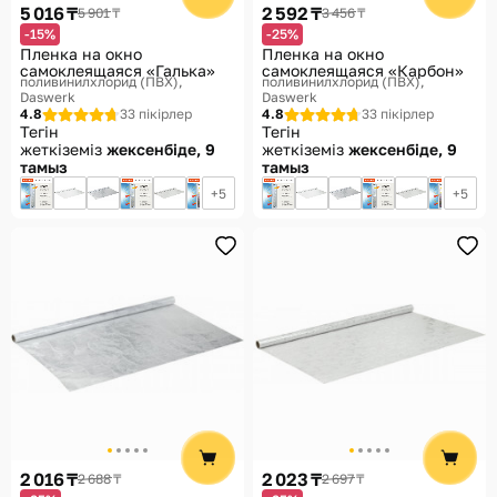
5 016 ₸
2 592 ₸
5 901 ₸
3 456 ₸
-15%
-25%
Пленка на окно
Пленка на окно
самоклеящаяся «Галька»
самоклеящаяся «Карбон»
поливинилхлорид (ПВХ)
поливинилхлорид (ПВХ)
Daswerk
Daswerk
4.8
33 пікірлер
4.8
33 пікірлер
Тегін
Тегін
жеткіземіз
жексенбіде, 9
жеткіземіз
жексенбіде, 9
тамыз
тамыз
5
5
2 016 ₸
2 023 ₸
2 688 ₸
2 697 ₸