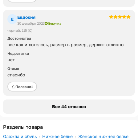
Евдокия
Е
30 декабря 2023
Покупка
черный
115 (C)
Достоинства
все как и хотелось, размер в размер, держит отлично
Недостатки
нет
Отзыв
спасибо
Полезно
1
Все 44 отзывов
Разделы товара
Одежда и обувь
Нижнее белье
Женское нижнее белье