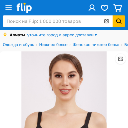
ус
Войти / Регистрация
Алматы
уточните город и адрес доставки ▾
Каталог
Одежда и обувь
Нижнее белье
Женское нижнее белье
Б
Скидки и акции
Подарочные карты
Заказы
Посылки
Алматы
Корзина
Избранное
История просмотров