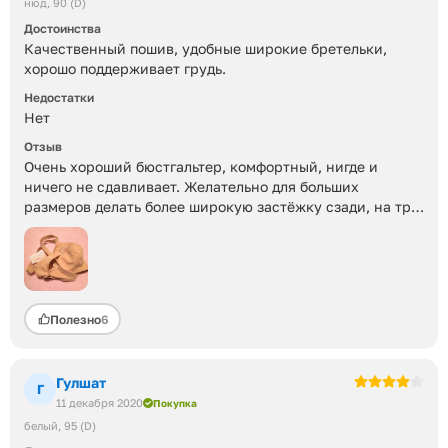
нюд
90 (D)
Флип КЗ за скидку.
Достоинства
Качественный пошив, удобные широкие бретельки,
хорошо поддерживает грудь.
Недостатки
Нет
Отзыв
Очень хороший бюстгальтер, комфортный, нигде и
ничего не сдавливает. Желательно для больших
размеров делать более широкую застёжку сзади, на три,
четыре крючка, но и в таком виде в принципе все
хорошо держит и не врезается. Спасибо за скидку.
Полезно
6
Гулшат
Г
11 декабря 2020
Покупка
белый
95 (D)