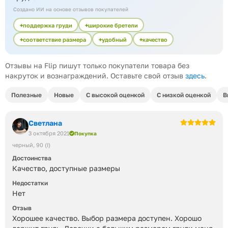
Создано ИИ на основе отзывов покупателей
поддержка груди
широкие бретели
соответствие размера
удобный
качество
Отзывы на Flip пишут только покупатели товара без
накруток и вознаграждений. Оставьте свой отзыв
здесь
.
Полезные
Новые
С высокой оценкой
С низкой оценкой
В
Светлана
3 октября 2021
Покупка
черный
90 (I)
Достоинства
Качество, доступные размеры
Недостатки
Нет
Отзыв
Хорошее качество. Выбор размера доступен. Хорошо