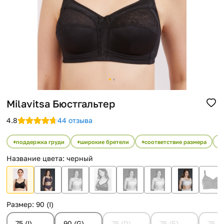
Помощь
Способы доставки
Способы оплаты
Milavitsa Бюстгальтер
4.8
44 отзыва
поддержка груди
широкие бретели
соответствие размера
Название цвета
:
черный
Размер
:
90 (I)
75 (I)
90 (G)
75 (D)
75 (E)
75 (F