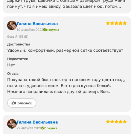
держит грудь. Девочки с большим размером груди меня
поймут, что я имею ввиду. Заказала цвет нюд, потом
черный. Других цветов, к сожалению, уже не было.
Важно правильно выбрать размер.
Галина Васильевна
10 декабря 2022
Покупка
белый
95 (B)
Достоинства
Удобный, комфортный, размерной сетке соответствует
Недостатки
Нет
Отзыв
Покупала такой бюстгальтер в прошлом году цвета нюд,
носила с удовольствием. В это раз купила белый.
Немного поправилась взяла другой размер. Все
подошло. У этого бюстгальтера идеальная форма
Полезно
8
чашечек для большой груди,хотя чашечки мягкие, грудь
держит хорошо. Нюд носила с августа прошлого года,
стиранный перестиранный, но сохранил свою
привлекательность, даже лямки не растянулись.Очень
Галина Васильевна
комфортно в нем летом, дышащий.
27 августа 2021
Покупка
Хорошо держит грудь и смотрится красиво. Спасибо