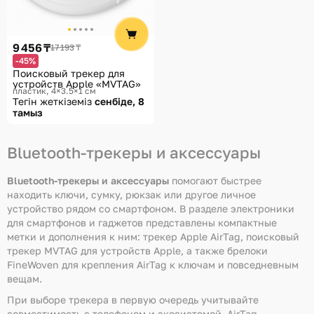
Көмек
Жеткізу әдістері
9 456 ₸
17 193 ₸
Төлем әдістері
-45%
Поисковый трекер для
устройств Apple «MVTAG»
пластик, 4×3.5×1 см
Тегін жеткіземіз
сенбіде, 8
тамыз
Bluetooth-трекеры и аксессуары
Bluetooth-трекеры и аксессуары
помогают быстрее
находить ключи, сумку, рюкзак или другое личное
устройство рядом со смартфоном. В разделе электроники
для смартфонов и гаджетов представлены компактные
метки и дополнения к ним: трекер Apple AirTag, поисковый
трекер MVTAG для устройств Apple, а также брелоки
FineWoven для крепления AirTag к ключам и повседневным
вещам.
При выборе трекера в первую очередь учитывайте
совместимость с телефоном и экосистемой. AirTag