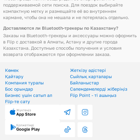
поддерживаемой сети поиска. Для поездок выбирайте
компактную метку и размещайте её во внутреннем
кармане, чтобы она не мешала и не потерялась отдельно.
Доставляются ли Bluetooth-трекеры по Казахстану?
Заказы на Bluetooth-трекеры и аксессуары можно оформить
в Flip с доставкой в Алматы, Астану и другие города
Казахстана. Доступные способы получения и условия
возврата отображаются при оформлении заказа.
Көмек
Жеткізу әдістері
Қайтару
Сыйлық карталары
Компания туралы
Байланыстар
Бос орындар
Сәлемдемелерді жіберіңіз
Бизнес үшін сатып ал
Flip Point - ті ашыңыз
Flip-те сату
Жүктеңіз
App Store
Қолжетімді
Google Play