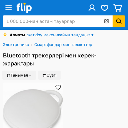
ус
Кіру / Тіркеу
Алматы
жеткізу мекен-жайын таңдаңыз ▾
Каталог
Электроника
Смартфондар мен гаджеттер
Жеңілдіктер мен акциялар
Bluetooth трекерлері мен керек-
Сыйлық карталары
жарақтары
Тапсырыстар
Танымал
Сүзгі
Сәлемдемелер
Алматы
Себет
Таңдаулы
Қарап шығулар тарихы